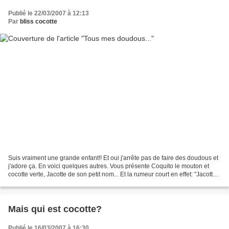
Publié le 22/03/2007 à 12:13
Par
bliss cocotte
Suis vraiment une grande enfant!! Et oui j'arrête pas de faire des doudous et
j'adore ça. En voici quelques autres. Vous présente Coquito le mouton et
cocotte verte, Jacotte de son petit nom... Et la rumeur court en effet: "Jacotte
et Cocotte vont bientôt...
Mais qui est cocotte?
Publié le 16/03/2007 à 16:30