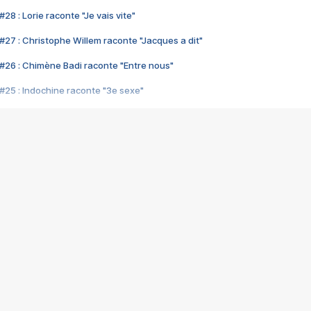
28 : Lorie raconte "Je vais vite"
#27 : Christophe Willem raconte "Jacques a dit"
#26 : Chimène Badi raconte "Entre nous"
#25 : Indochine raconte "3e sexe"
#24 : Zaho raconte "C'est chelou"
#23 : Patrick Bruel raconte "Au café des délices"
#22 : Kyo raconte "Le chemin"
#21 : Nolwenn Leroy raconte "Cassé"
#20 : Patrick Hernandez raconte "Born to be alive"
#19 : Lorie raconte "Près de moi"
#18 : Michael Jones raconte "A nos actes manqués" (avec Jean-Jacque
#17 : Khaled raconte "Aïcha"