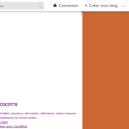
Connexion
+
Créer mon blog
 COCOTTE
 textiles, doudous, décoration, vêtements, robes coutures,
 artistiques de toutes sortes.
u blog
 blog avec CanalBlog