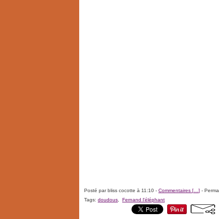
Posté par bliss cocotte à 11:10 -
Commentaires [
…
]
- Permal
Tags:
doudous
,
Fernand l'éléphant