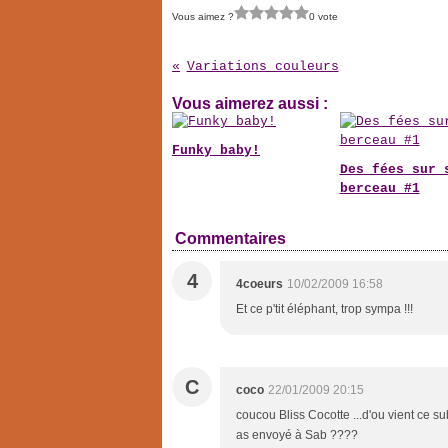
Vous aimez ?
0 vote
Variations couleurs
Vous aimerez aussi :
Funky baby!
Des fées sur 
berceau #1
Commentaires
4
4coeurs
10/02/2009 16:58
Et ce p'tit éléphant, trop sympa !!!
C
coco
22/01/2009 20:15
coucou Bliss Cocotte ...d'ou vient ce sub
as envoyé à Sab ????