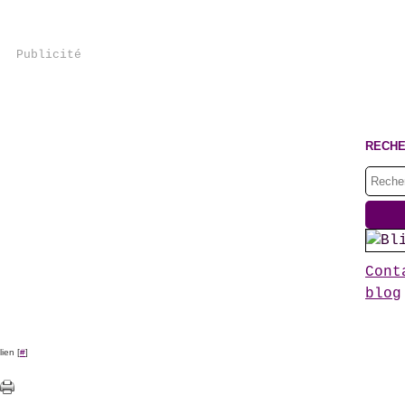
Publicité
RECH
Cont
blog
ien [
#
]