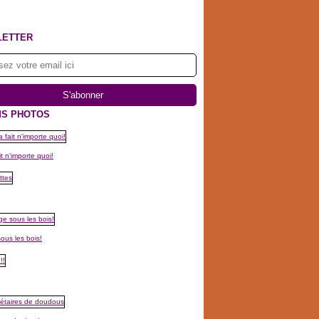
LETTER
S PHOTOS
t n'importe quoi!
ous les bois!