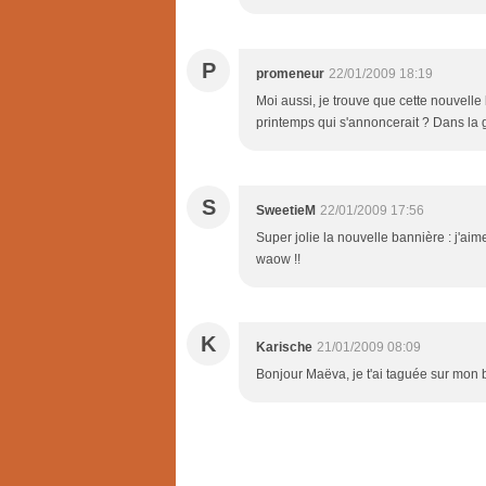
P
promeneur
22/01/2009 18:19
Moi aussi, je trouve que cette nouvelle
printemps qui s'annoncerait ? Dans la gri
S
SweetieM
22/01/2009 17:56
Super jolie la nouvelle bannière : j'aime
waow !!
K
Karische
21/01/2009 08:09
Bonjour Maëva, je t'ai taguée sur mon b