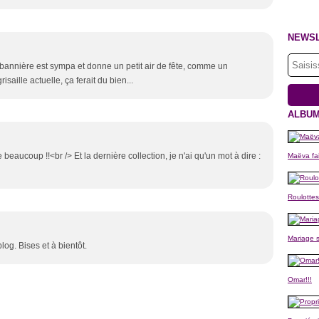
NEWS
 bannière est sympa et donne un petit air de fête, comme un
saille actuelle, ça ferait du bien...
ALBUM
 beaucoup !!<br /> Et la dernière collection, je n'ai qu'un mot à dire :
Maëva fai
Roulottes
Mariage s
log. Bises et à bientôt.
Omar!!!