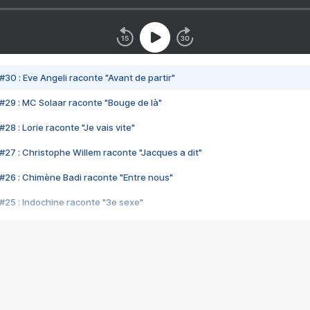
#30 : Eve Angeli raconte "Avant de partir"
#29 : MC Solaar raconte "Bouge de là"
28 : Lorie raconte "Je vais vite"
#27 : Christophe Willem raconte "Jacques a dit"
#26 : Chimène Badi raconte "Entre nous"
#25 : Indochine raconte "3e sexe"
#24 : Zaho raconte "C'est chelou"
#23 : Patrick Bruel raconte "Au café des délices"
#22 : Kyo raconte "Le chemin"
#21 : Nolwenn Leroy raconte "Cassé"