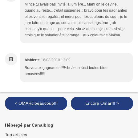
Mince tu avais pas invité la lumière... Mani on le devine,
quand au reste... c'était suspense..; bravo pour les gagnantes
elles vont se regaler.. et merci pour les couleurs du sud..; je te
jure faire un tirage au sort a minuit sans tungstène..; ah
cocotte y'a que toi....pour cela..<br /> ah mais je crois, si si, je
crois que le saladier était orange... aux coleurs de Maëva
B
blablette
16/03/2010 12:09
Bravo aux gagnantes!!!!!<br /> on s'est toutes bien
amusées!!!!!
< OMARcibeaucoup!!!
Encore Omar!!! >
Hébergé par Canalblog
Top articles