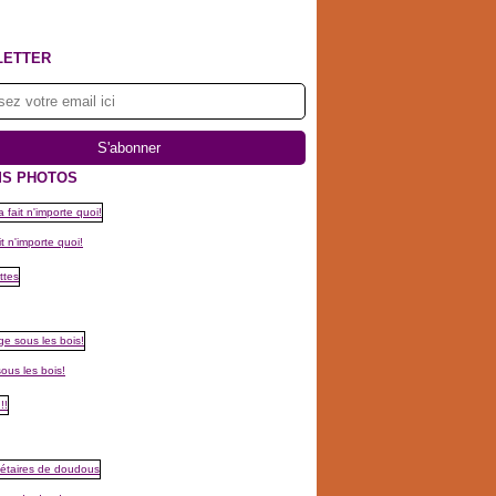
LETTER
S PHOTOS
t n'importe quoi!
ous les bois!