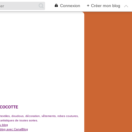
Connexion
+
Créer mon blog
 COCOTTE
 textiles, doudous, décoration, vêtements, robes coutures,
 artistiques de toutes sortes.
u blog
 blog avec CanalBlog