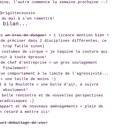
mine, l'autre commence la semaine prochaine :-/
 du mal à s'en remettre!
bilan...
sus
un truc de dingue!
= 1 licence mention bien +
 de préciser dans 2 disciplines différentes, ce
t trop facile sinon)
 costumes de cirque = je taquine la couture qui
enir à toute épreuve!
 de chef d'entreprise = un gros soulagement
finalement!
 un comportement à la limite de l'agressivité...
 = une taille de moins :)
t à la Roulotte = une bulle d'air, à suivre
absolument!
 belle rencontre et de nouvelles perspectives
aradisiaques :)
appart et de nouveaux aménagements = plein de
n retard à mettre ici!
uel déballage de vie!