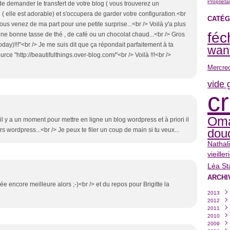
Propriéta
t de demander le transfert de votre blog ( vous trouverez un
 elle est adorable) et s'occupera de garder votre configuration.<br
CATÉG
ous venez de ma part pour une petite surprise...<br /> Voilà y'a plus
fé
une bonne tasse de thé , de café ou un chocolat chaud...<br /> Gros
oday)!!!"<br /> Je me suis dit que ça répondait parfaitement à ta
wan
rce "http://beautifulthings.over-blog.com/"<br /> Voilà !!!<br />
Mercred
vide 
c
Om
 il y a un moment pour mettre en ligne un blog wordpress et à priori il
s wordpress...<br /> Je peux te filer un coup de main si tu veux...
dou
Nathal
vieiller
Léa St
ARCHI
e encore meilleure alors ;-)<br /> et du repos pour Brigitte la
2013
2012
Janvi
2011
Déce
2010
Nove
Déce
2009
Octo
Nove
Déce