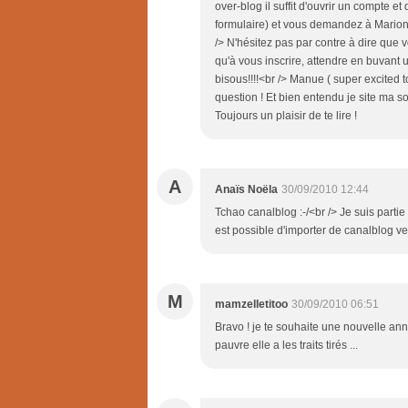
over-blog il suffit d'ouvrir un compte e
formulaire) et vous demandez à Marion (
/> N'hésitez pas par contre à dire que v
qu'à vous inscrire, attendre en buvant 
bisous!!!!<br /> Manue ( super excited t
question ! Et bien entendu je site ma sou
Toujours un plaisir de te lire !
A
Anaïs Noëla
30/09/2010 12:44
Tchao canalblog :-/<br /> Je suis partie
est possible d'importer de canalblog ver
M
mamzelletitoo
30/09/2010 06:51
Bravo ! je te souhaite une nouvelle anné
pauvre elle a les traits tirés ...