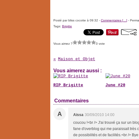
Posté par bliss cocotte à 09:32 -
Commentaires [
…
]
- Permal
Tags:
Brigitte
Vous aimez ?
0 vote
Maison et Objet
Vous aimerez aussi :
RIP Brigitte
June #20
Commentaires
A
Aïssa
30/09/2010 14:00
coucou !<br /> J'ai trouvé ça sur un blo
fane d'overblog qui me paraissait très 
de possibilités et de facilités.<br /> Bye