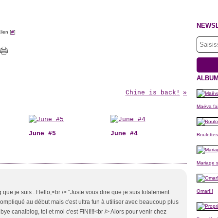
NEWS
ien [
#
]
ALBUM
Chine is back!
Maëva fai
June #5
June #4
Roulottes
Mariage s
Omar!!!
g que je suis : Hello,<br /> "Juste vous dire que je suis totalement
compliqué au début mais c'est ultra fun à utiliser avec beaucoup plus
 bye canalblog, toi et moi c'est FINI!!!<br /> Alors pour venir chez