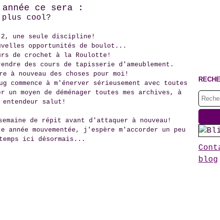
 année ce sera :
plus cool?
 2, une seule discipline!
uvelles opportunités de boulot...
urs de crochet à la Roulotte!
rendre des cours de tapisserie d'ameublement.
re à nouveau des choses pour moi!
RECH
ug commence à m'énerver sérieusement avec toutes
er un moyen de déménager toutes mes archives, à
 entendeur salut!
semaine de répit avant d'attaquer à nouveau!
te année mouvementée, j'espère m'accorder un peu
temps ici désormais...
Cont
blog