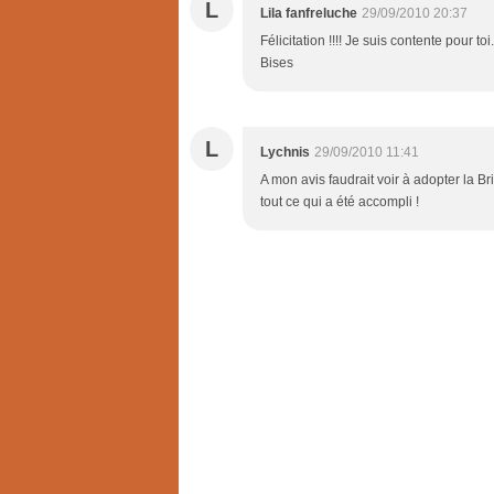
L
Lila fanfreluche
29/09/2010 20:37
Félicitation !!!! Je suis contente pour to
Bises
L
Lychnis
29/09/2010 11:41
A mon avis faudrait voir à adopter la B
tout ce qui a été accompli !