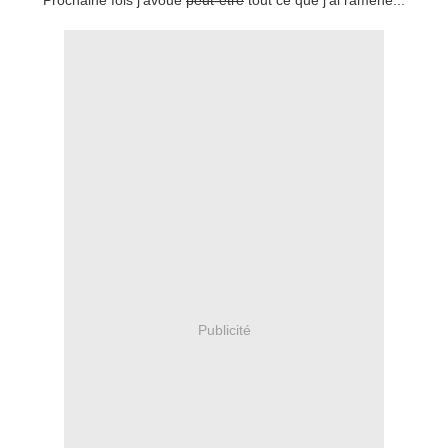
Prochaine fois j'avoue
peut-être
tout ce que j'ai ramené...
Publicité