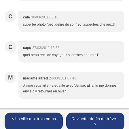
C
cala
30/03/2011 06:18
superbe photo "petit delire du soir" et....superbes cheveux!!!
C
capu
27/03/2011 13:33
quel beau récit de voyage !!! superbes photos :-D
M
madame alfred
24/03/2011 07:43
J'aime cette ville - à égalité avec Venise. Et là, tu me donnes
envie d'y retourner en hiver !
< La ville aux trois noms
Devinette de fin de trève...
>