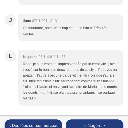
J
June
07/11/2011 21:31
Ce moutarde, hmm, c'est trop chouette !<br /> Très très
sympa.
L
la quiche
06/11/2011 14:37
Rhoo, je suis vraiment impressionnée par ta créativité : j'avais
trouvé sur le bon coin deux meubles de ce style, l'un avec un
abattant, l'autre avec une partie vitrine : tu crois que j'aurais
eu l'idée topissime d'utiliser l'abattant comme tu l'as fait???
J'ai choisi l'autre et en voyant l'armoire de Marlo je me mords
les doigts ;)<br /> Et ce plan tapisserie vintage, il se partage
ou pas ?
< Des fées sur son berceau
L'étagère >