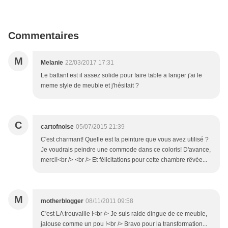
Commentaires
M
Melanie
22/03/2017 17:31
Le battant est il assez solide pour faire table a langer j'ai le
meme style de meuble et j'hésitait ?
C
cartofnoise
05/07/2015 21:39
C'est charmant! Quelle est la peinture que vous avez utilisé ?
Je voudrais peindre une commode dans ce coloris! D'avance,
merci!<br /> <br /> Et félicitations pour cette chambre rêvée...
M
motherblogger
08/11/2011 09:58
C'est LA trouvaille !<br /> Je suis raide dingue de ce meuble,
jalouse comme un pou !<br /> Bravo pour la transformation...