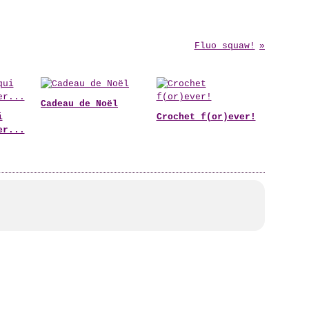
Fluo squaw!
Cadeau de Noël
i
Crochet f(or)ever!
er...