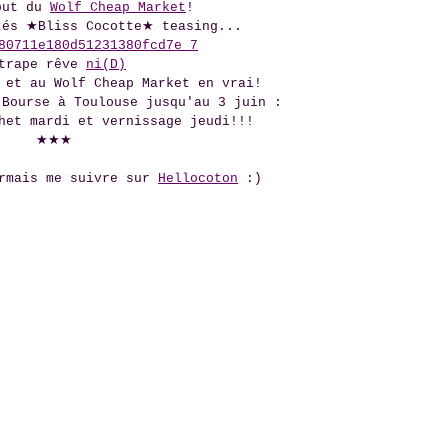
but du
Wolf Cheap Market
!
tés ★Bliss Cocotte★ teasing...
trape rêve
ni(D)
 et au Wolf Cheap Market en vrai!
 Bourse à Toulouse jusqu'au 3 juin :
het mardi et vernissage jeudi!!!
★★★
ormais me suivre sur
Hellocoton
:)