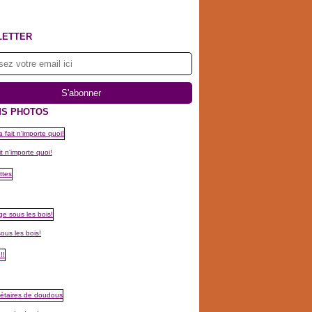
LETTER
S PHOTOS
t n'importe quoi!
ous les bois!