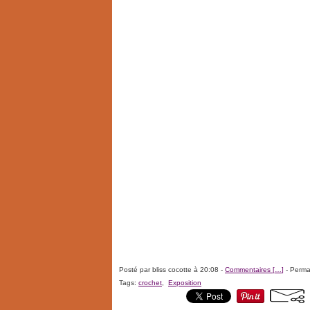
Posté par bliss cocotte à 20:08 -
Commentaires [
…
]
- Permal
Tags:
crochet
,
Exposition