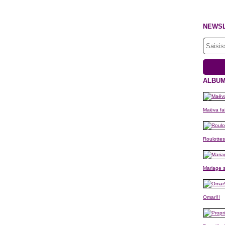
NEWS
ALBUM
Maëva fai
Roulottes
Mariage s
Omar!!!