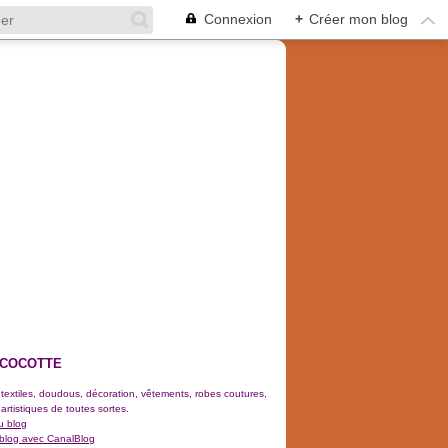
Connexion
+
Créer mon blog
 COCOTTE
 textiles, doudous, décoration, vêtements, robes coutures,
 artistiques de toutes sortes.
u blog
 blog avec CanalBlog