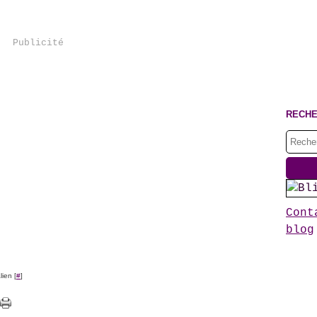
Publicité
RECH
Cont
blog
ien [
#
]