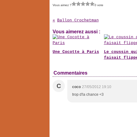
Vous aimez ?
0 vote
Ballon Crochetman
Vous aimerez aussi :
Une Cocotte à Paris
Le coussin qu
faisait flipp
Commentaires
C
coco
27/05/2012 19:10
trop d'la chance <3