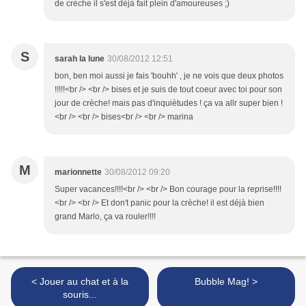
de crèche il s'est déjà fait plein d'amoureuses ;)
S
sarah la lune
30/08/2012 12:51
bon, ben moi aussi je fais 'bouhh' , je ne vois que deux photos
!!!!!<br /> <br /> bises et je suis de tout coeur avec toi pour son
jour de crèche! mais pas d'inquiètudes ! ça va allr super bien !
<br /> <br /> bises<br /> <br /> marina
M
marionnette
30/08/2012 09:20
Super vacances!!!!<br /> <br /> Bon courage pour la reprise!!!!
<br /> <br /> Et don't panic pour la crèche! il est déjà bien
grand Marlo, ça va rouler!!!!
< Jouer au chat et à la
Bubble Mag! >
souris...