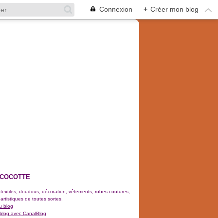
Connexion
+
Créer mon blog
 COCOTTE
 textiles, doudous, décoration, vêtements, robes coutures,
 artistiques de toutes sortes.
u blog
 blog avec CanalBlog