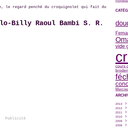
Propriéta
e, le regard penché du croquignolet qui fait du
CATÉG
dou
lo-Billy Raoul Bambi S. R.
Ferna
Om
vide 
c
cours 
broder
fé
conc
Mercred
ARCHI
2013
2012
Janvi
2011
Déce
2010
Nove
Déce
Publicité
2009
Octo
Nove
Déce
2008
Sept
Octo
Nove
Déce