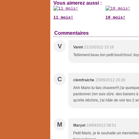
Vous aimerez aussi :
11 mois!
10 mois!
Commentaires
V
Vanni
21/10/2012 15:16
Tellement beau ton petit bout'chou! Jo
C
clemfraiche
23/09/2012 20:26
Ahh Marlo tu fais chavirer!!! j'ai quelq
pardonner j'en suis sûre. des baisers à 
qu'elle déchire, j'ai hâte de voir tes 2 
M
Maryel
18/09/2012 08:51
Petit Marlo, je te souhaite un merveilleu