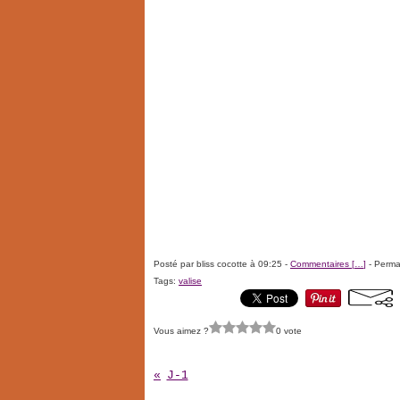
Posté par bliss cocotte à 09:25 -
Commentaires [
…
]
- Permal
Tags:
valise
Vous aimez ?
0 vote
J-1