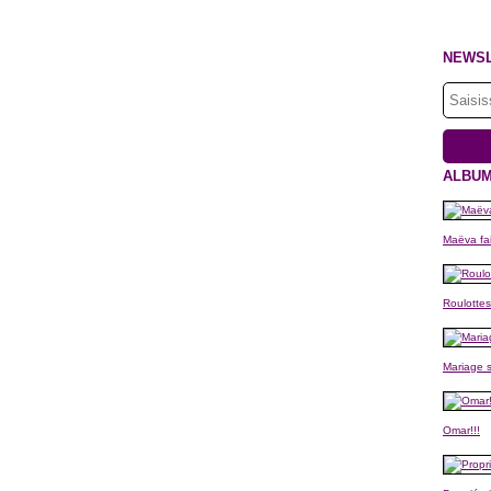
NEWS
ALBUM
Maëva fai
Roulottes
Mariage s
Omar!!!