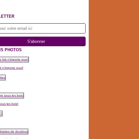
LETTER
S PHOTOS
t n'importe quoi!
ous les bois!