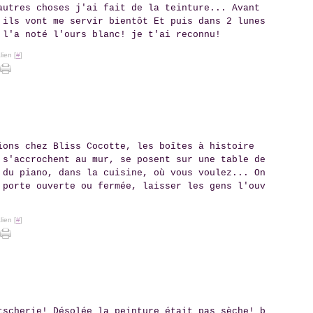
autres choses j'ai fait de la teinture... Avant
 ils vont me servir bientôt Et puis dans 2 lunes
 l'a noté l'ours blanc! je t'ai reconnu!
ien [
#
]
ions chez Bliss Cocotte, les boîtes à histoire
 s'accrochent au mur, se posent sur une table de
 du piano, dans la cuisine, où vous voulez... On
 porte ouverte ou fermée, laisser les gens l'ouv
ien [
#
]
tscherie! Désolée la peinture était pas sèche! b