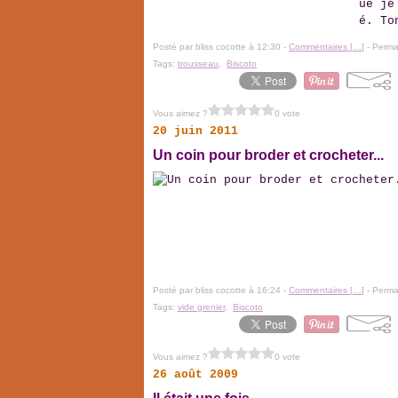
ue je
é. To
Posté par bliss cocotte à 12:30 -
Commentaires [
…
]
- Permal
Tags:
trousseau
,
Biscoto
Vous aimez ?
0 vote
20 juin 2011
Un coin pour broder et crocheter...
Posté par bliss cocotte à 16:24 -
Commentaires [
…
]
- Permal
Tags:
vide grenier
,
Biscoto
Vous aimez ?
0 vote
26 août 2009