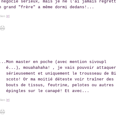
 négocie sérieux, mais je ne l'ai jamais regrett
n grand "frère" a même dormi dedans!...
ien [
#
]
Mon master en poche (avec mention sivoupl
é...), mouahahaha! , je vais pouvoir attaquer
sérieusement et uniquement le trousseau de Bi
scoto! Or ma moitié déteste voir traîner des
bouts de tissus, feutrine, pelotes ou autres
épingles sur le canapé! Et avec...
ien [
#
]