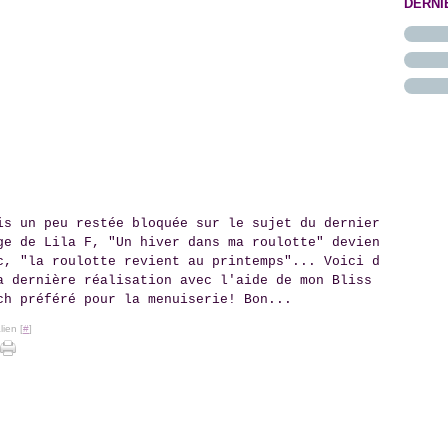
DERNI
Juin
Juille
Août
Sept
Octo
Nove
Mai
Juin
Juille
Août
Sept
Octo
(
(
Avril
Mai
Juin
Juille
Août
Sept
(
Mars
Avril
Mai
Juin
Juille
Août
(
(
Févri
Mars
Avril
Mai
Juin
Juille
(
Janvi
Févri
Mars
Avril
Mai
Juin
(
(
Janvi
Févri
Mars
Avril
Mai
(
Janvi
Févri
Mars
Avril
(
Janvi
Févri
Mars
Janvi
is un peu restée bloquée sur le sujet du dernier
ge de Lila F, "Un hiver dans ma roulotte" devien
c, "la roulotte revient au printemps"... Voici d
a dernière réalisation avec l'aide de mon Bliss
ch préféré pour la menuiserie! Bon...
ien [
#
]