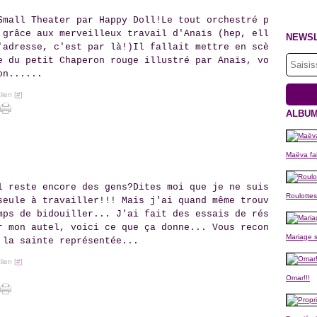
Small Theater par Happy Doll!Le tout orchestré p
 grâce aux merveilleux travail d'Anaïs (hep, ell
NEWS
'adresse, c'est par là!)Il fallait mettre en scè
e du petit Chaperon rouge illustré par Anaïs, vo
on......
ien [
#
]
ALBUM
Maëva fai
l reste encore des gens?Dites moi que je ne suis
Roulottes
seule à travailler!!! Mais j'ai quand même trouv
mps de bidouiller... J'ai fait des essais de rés
r mon autel, voici ce que ça donne... Vous recon
Mariage s
 la sainte représentée...
ien [
#
]
Omar!!!