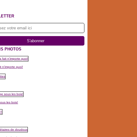
LETTER
S PHOTOS
t n'importe quoi!
ous les bois!