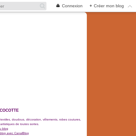
Connexion
+
Créer mon blog
 COCOTTE
 textiles, doudous, décoration, vêtements, robes coutures,
 artistiques de toutes sortes.
u blog
 blog avec CanalBlog