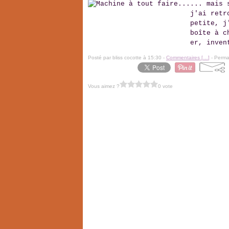
... mais 
j'ai retr
petite, j
boîte à c
er, inven
Posté par bliss cocotte à 15:30 -
Commentaires [
…
]
- Permal
Vous aimez ?
0 vote