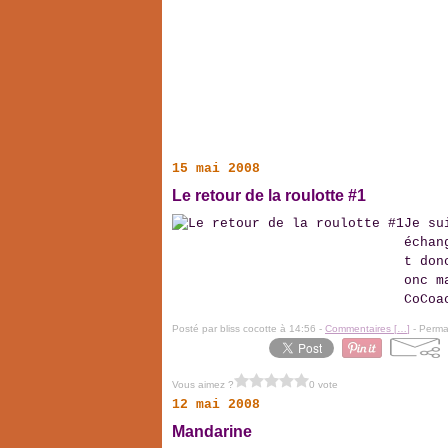
15 mai 2008
Le retour de la roulotte #1
Je su
échan
t don
onc m
CoCoa
Posté par bliss cocotte à 14:56 -
Commentaires [
…
]
- Permal
Vous aimez ?
0 vote
12 mai 2008
Mandarine