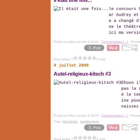
Il était une fois...
le concours 
ar Audrey et
e a changé d
ne le théâtr
ici ma versi
Posté par bliss cocotte à 10:41 -
Commentaires [
…
]
- Permal
Vous aimez ?
0 vote
9 juillet 2009
Autel-religieux-kitsch #3
Ehooo i
pas la 
é le te
ine pou
naissez
Posté par bliss cocotte à 19:55 -
Commentaires [
…
]
- Permal
Tags:
kitscheries
,
bondieuserie
Vous aimez ?
0 vote