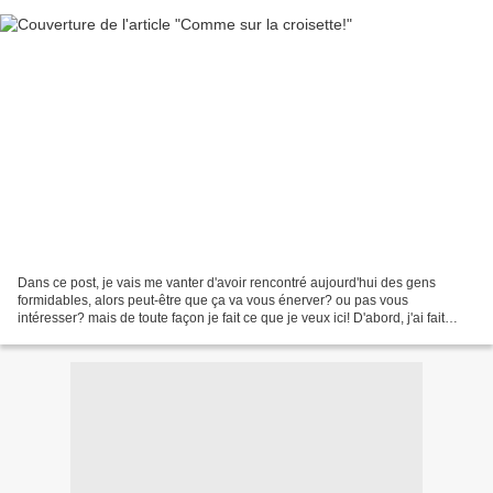
Dans ce post, je vais me vanter d'avoir rencontré aujourd'hui des gens
formidables, alors peut-être que ça va vous énerver? ou pas vous
intéresser? mais de toute façon je fait ce que je veux ici! D'abord, j'ai fait
dédicacer des livres d'une illustratrice...