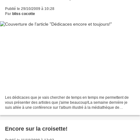
Publié le 29/10/2009 à 10:28
Par
bliss cocotte
Les dédicaces que je vais chercher de temps en temps me permettent de
vous présenter des artistes que j'aime beaucoup!La semaine dernière je
suis allée à une conférence sur l'album illustré à la médiathèque de
Toulouse. J'ai pu écouter Anne Herbauts,...
Encore sur la croisette!