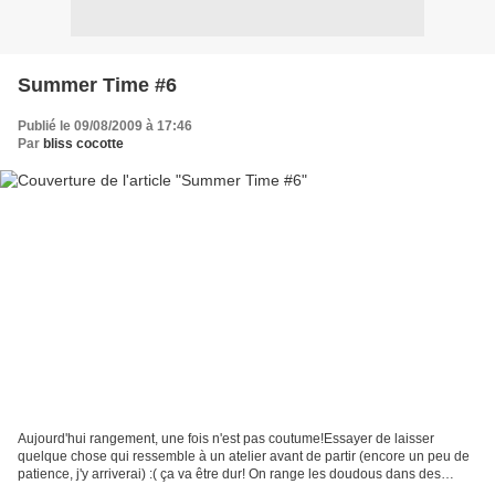
Summer Time #6
Publié le 09/08/2009 à 17:46
Par
bliss cocotte
Aujourd'hui rangement, une fois n'est pas coutume!Essayer de laisser
quelque chose qui ressemble à un atelier avant de partir (encore un peu de
patience, j'y arriverai) :( ça va être dur! On range les doudous dans des
grands grands cartons! envie de se...