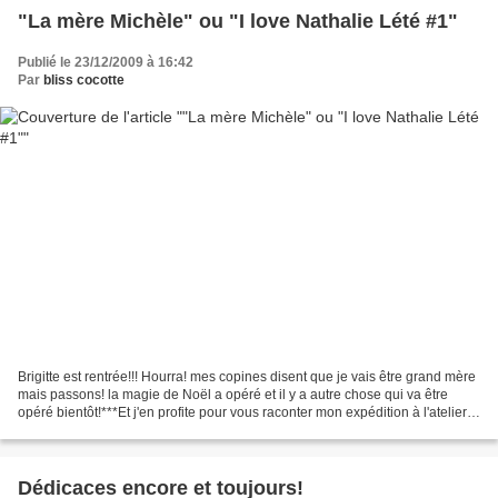
"La mère Michèle" ou "I love Nathalie Lété #1"
Publié le 23/12/2009 à 16:42
Par
bliss cocotte
Brigitte est rentrée!!! Hourra! mes copines disent que je vais être grand mère
mais passons! la magie de Noël a opéré et il y a autre chose qui va être
opéré bientôt!***Et j'en profite pour vous raconter mon expédition à l'atelier
caverne d'Ali baba merveilleuse...
Dédicaces encore et toujours!