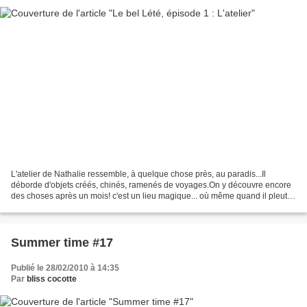
L'atelier de Nathalie ressemble, à quelque chose près, au paradis...Il
déborde d'objets créés, chinés, ramenés de voyages.On y découvre encore
des choses après un mois! c'est un lieu magique... où même quand il pleut
c'est merveilleux! la lumière du matin...
Summer time #17
Publié le 28/02/2010 à 14:35
Par
bliss cocotte