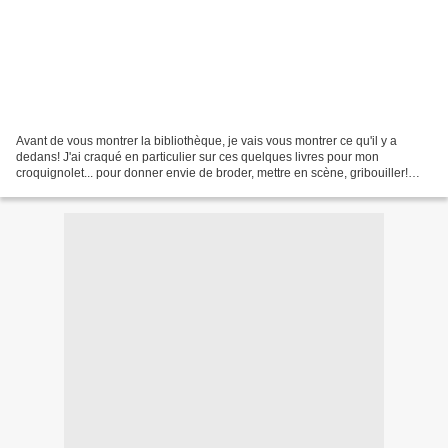
Avant de vous montrer la bibliothèque, je vais vous montrer ce qu'il y a
dedans! J'ai craqué en particulier sur ces quelques livres pour mon
croquignolet... pour donner envie de broder, mettre en scène, gribouiller!
BRODER : Un très beau livre avec des...