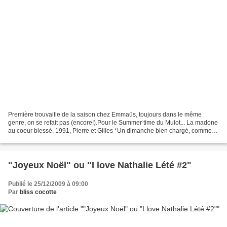
Première trouvaille de la saison chez Emmaüs, toujours dans le même
genre, on se refait pas (encore!).Pour le Summer time du Mulot... La madone
au coeur blessé, 1991, Pierre et Gilles *Un dimanche bien chargé, comme
tous les jours depuis longtemps!*Vos...
"Joyeux Noël" ou "I love Nathalie Lété #2"
Publié le 25/12/2009 à 09:00
Par
bliss cocotte