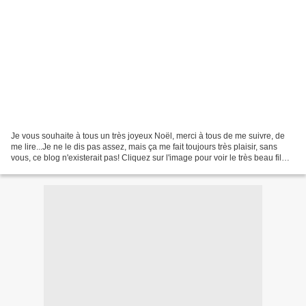
Je vous souhaite à tous un très joyeux Noël, merci à tous de me suivre, de
me lire...Je ne le dis pas assez, mais ça me fait toujours très plaisir, sans
vous, ce blog n'existerait pas! Cliquez sur l'image pour voir le très beau film
de Nathalie Lété et...