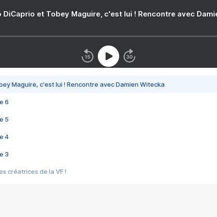
 DiCaprio et Tobey Maguire, c'est lui ! Rencontre avec Dam
bey Maguire, c'est lui ! Rencontre avec Damien Witecka
e 6
e 5
e 4
e 3
s créatrices de la VF !
e 2
e 1