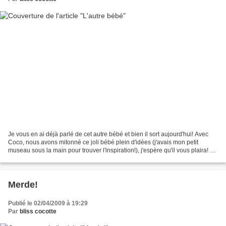
Je vous en ai déjà parlé de cet autre bébé et bien il sort aujourd'hui! Avec
Coco, nous avons mitonné ce joli bébé plein d'idées (j'avais mon petit
museau sous la main pour trouver l'inspiration!), j'espère qu'il vous plaira! Et
je vous en montre un peu...
Merde!
Publié le 02/04/2009 à 19:29
Par
bliss cocotte