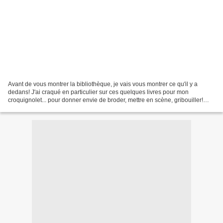
Avant de vous montrer la bibliothèque, je vais vous montrer ce qu'il y a
dedans! J'ai craqué en particulier sur ces quelques livres pour mon
croquignolet... pour donner envie de broder, mettre en scène, gribouiller!
BRODER : Un très beau livre avec des...