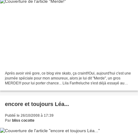
Après avoir viré gore, ce blog vire skato, ça craint!!Oui, aujourd'hui c'est une
journée spéciale pour mon amoureux, alors je lui dit "Merde", un gros
MERDE!!! pour lui porter chance... Lila Fanfreluche s'est déjà essayé au
thème mercredi, elle a fait...
encore et toujours Léa...
Publié le 26/10/2008 à 17:39
Par
bliss cocotte