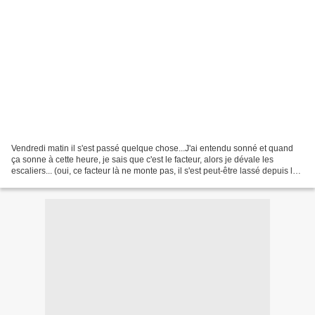
Vendredi matin il s'est passé quelque chose...J'ai entendu sonné et quand
ça sonne à cette heure, je sais que c'est le facteur, alors je dévale les
escaliers... (oui, ce facteur là ne monte pas, il s'est peut-être lassé depuis le
concours de champignons)....